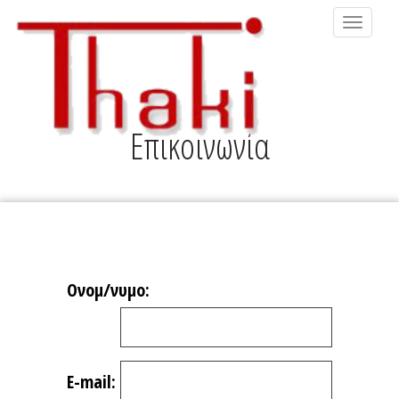
MENU
Επικοινωνία
Ονομ/νυμο:
E-mail: